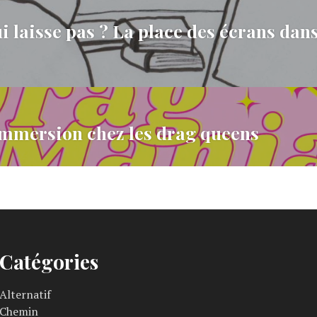
 lui laisse pas ? La place des écrans dan
mersion chez les drag queens
Catégories
Alternatif
Chemin