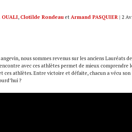
 OUALI
,
Clotilde Rondeau
et
Armand PASQUIER
| 2 Av
t angevin, nous sommes revenus sur les anciens Lauréats de
encontre avec ces athlètes permet de mieux comprendre les
et ces athlètes. Entre victoire et défaite, chacun a vécu so
ourd’hui ?