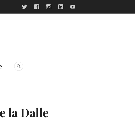
twitter
facebook
Instagram
LinkedIn
Youtube
ers
e
RECHERCHE
e la Dalle