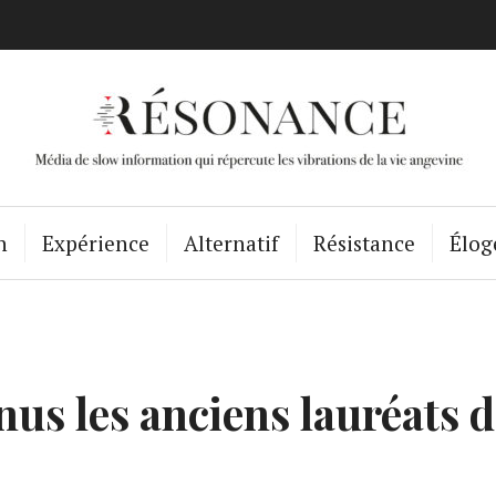
Résonance Ang
n
Expérience
Alternatif
Résistance
Élog
us les anciens lauréats d