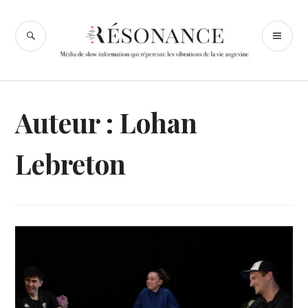
Accéder
au
RECHERCHE
ME
Résonance
contenu
PR
Angers
principal
Auteur :
Lohan
Lebreton