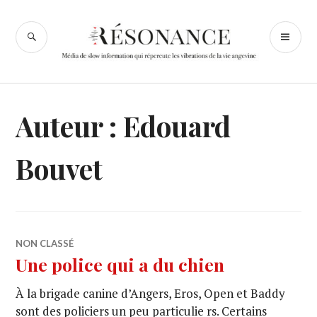
Accéder
au
RECHERCHE
ME
Résonance
contenu
PR
Angers
principal
Auteur :
Edouard
Bouvet
NON CLASSÉ
Une police qui a du chien
À la brigade canine d’Angers, Eros, Open et Baddy
sont des policiers un peu particulie rs. Certains