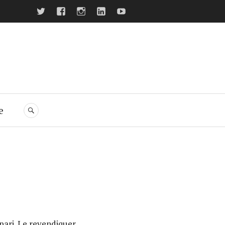
twitter
facebook
Instagram
LinkedIn
Youtube
ers
e
RECHERCHE
 pari. Le revendiquer