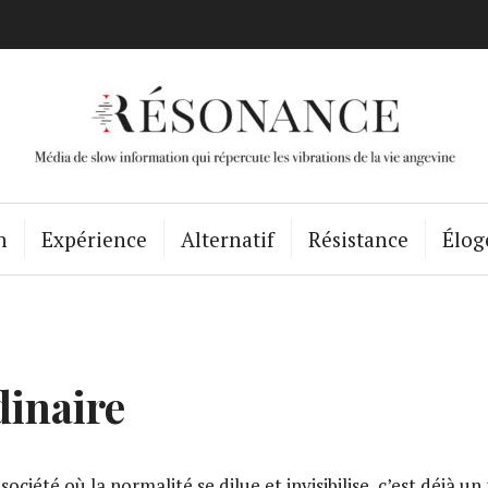
Résonance Ang
n
Expérience
Alternatif
Résistance
Élog
dinaire
ciété où la normalité se dilue et invisibilise, c’est déjà un