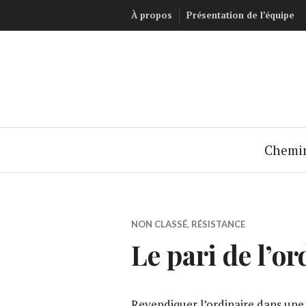
Accéder
À propos
Présentation de l’équipe
au
contenu
principal
Chemi
NON CLASSÉ
,
RÉSISTANCE
Le pari de l’or
Revendiquer l’ordinaire dans une so