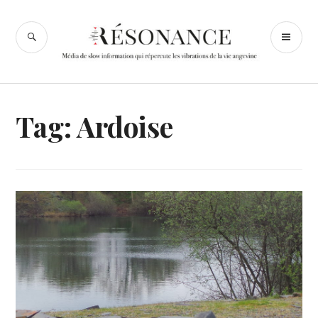
Accéder
au
RECHERCHE
ME
Résonance
contenu
PR
Angers
principal
Tag: Ardoise